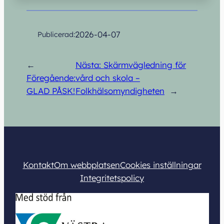
2026-04-07
Publicerad:
←
Nästa:
Skärmvägledning för
Föregående:
vård och skola –
GLAD PÅSK!
Folkhälsomyndigheten
→
Kontakt
Om webbplatsen
Cookies inställningar
Integritetspolicy