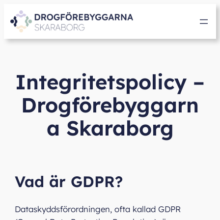
Hoppa
till
innehåll
Integritetspolicy –
Drogförebyggarn
a Skaraborg
Vad är GDPR?
Dataskyddsförordningen, ofta kallad GDPR