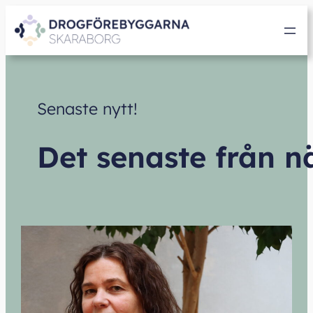
Hoppa
till
innehåll
Senaste nytt!
Det senaste från n