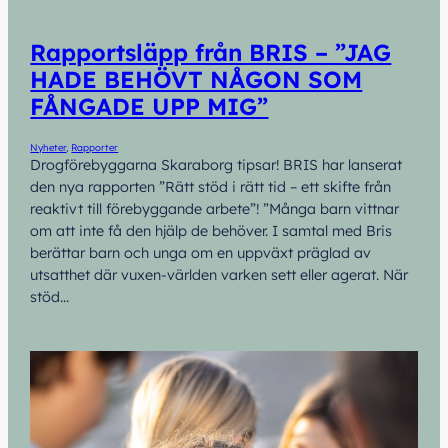
Rapportsläpp från BRIS – ”JAG
HADE BEHÖVT NÅGON SOM
FÅNGADE UPP MIG”
Nyheter
, 
Rapporter
Drogförebyggarna Skaraborg tipsar! BRIS har lanserat
den nya rapporten ”Rätt stöd i rätt tid – ett skifte från
reaktivt till förebyggande arbete”! ”Många barn vittnar
om att inte få den hjälp de behöver. I samtal med Bris
berättar barn och unga om en uppväxt präglad av
utsatthet där vuxen-världen varken sett eller agerat. När
stöd…