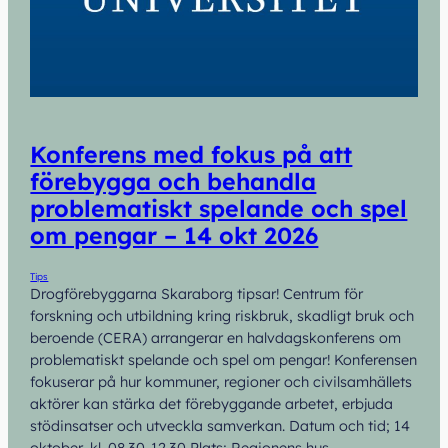
Konferens med fokus på att
förebygga och behandla
problematiskt spelande och spel
om pengar – 14 okt 2026
Tips
Drogförebyggarna Skaraborg tipsar! Centrum för
forskning och utbildning kring riskbruk, skadligt bruk och
beroende (CERA) arrangerar en halvdagskonferens om
problematiskt spelande och spel om pengar! Konferensen
fokuserar på hur kommuner, regioner och civilsamhällets
aktörer kan stärka det förebyggande arbetet, erbjuda
stödinsatser och utveckla samverkan. Datum och tid; 14
oktober, kl. 08.30-12.30 Plats; Regionens hus