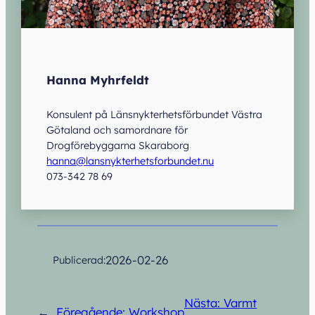
Hanna Myhrfeldt
Konsulent på Länsnykterhetsförbundet Västra
Götaland och samordnare för
Drogförebyggarna Skaraborg
hanna@lansnykterhetsforbundet.nu
073-342 78 69
2026-02-26
Publicerad:
Nästa:
Varmt
←
Föregående:
Workshop