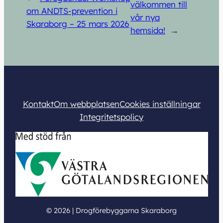
välkommen till
om ANDTS-prevention i
vår nya
Skaraborg – 25 mars 2026
hemsida!
→
Kontakt
Om webbplatsen
Cookies inställningar
Integritetspolicy
© 2026 | Drogförebyggarna Skaraborg