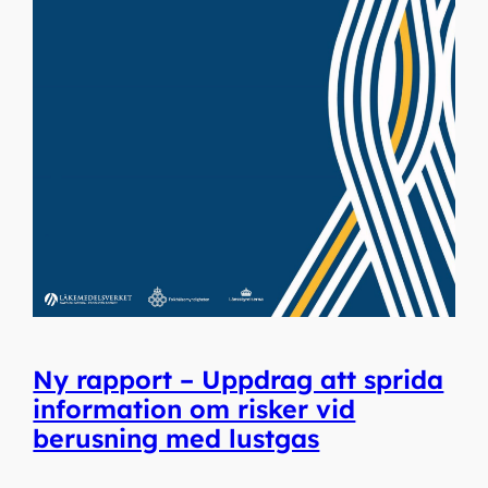
Ny rapport – Uppdrag att sprida
information om risker vid
berusning med lustgas